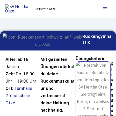
Zum
SV Hertha Otze
Inhalt
springen
Rückengymna
stik
Übungsleiterin
Alter:
ab 18
Mit gezielten
K
Jahren
Übungen stärkst
i
Zeit:
Do. 18:00
du deine
r
s
Uhr – 19:00 Uhr
Rückenmuskulat
t
Ort:
Turnhalle
ur und
e
n
Grundschule
verbesserst
B
Otze
deine Haltung
u
nachhaltig.
c
h