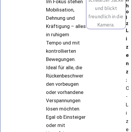
Im Fokus stehen
h
Mobilisation,
o
l
Dehnung und
z
Kräftigung – alles
L
in ruhigem
i
Tempo und mit
z
kontrollierten
e
Bewegungen.
n
Ideal für alle, die
z
Rückenbeschwer
:
den vorbeugen
C
oder vorhandene
-
Verspannungen
L
lösen möchten.
i
Egal ob Einsteiger
z
oder mit
e