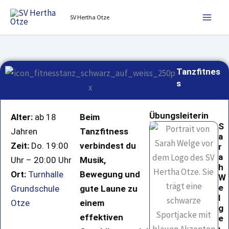
Zum
SV Hertha Otze
Inhalt
springen
Tanzfitnes
s
Übungsleiterin
Alter:
ab 18
Beim
S
Jahren
Tanzfitness
a
Zeit:
Do. 19:00
verbindest du
r
a
Uhr – 20:00 Uhr
Musik,
h
Ort:
Turnhalle
Bewegung und
W
e
Grundschule
gute Laune zu
l
Otze
einem
g
effektiven
e