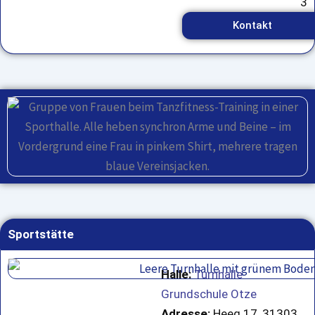
3
Kontakt
Sportstätte
Halle:
Turnhalle
Grundschule Otze
Adresse:
Heeg 17, 31303