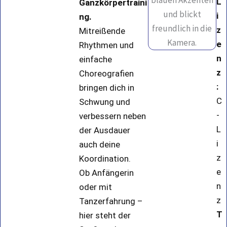
L
Ganzkörpertraini
i
ng.
z
Mitreißende
e
Rhythmen und
n
einfache
z
Choreografien
:
bringen dich in
C
Schwung und
-
verbessern neben
L
der Ausdauer
i
auch deine
z
Koordination.
e
Ob Anfängerin
n
oder mit
z
Tanzerfahrung –
T
hier steht der