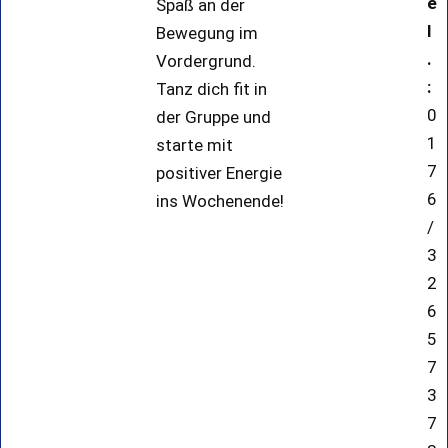
e
Spaß an der
l
Bewegung im
.
Vordergrund.
:
Tanz dich fit in
0
der Gruppe und
1
starte mit
7
positiver Energie
6
ins Wochenende!
/
3
2
6
5
7
3
7