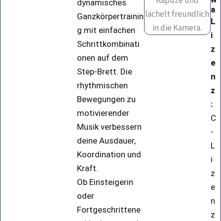
dynamisches
a
Ganzkörpertrainin
L
g mit einfachen
i
Schrittkombinati
z
onen auf dem
e
Step-Brett. Die
n
rhythmischen
z
Bewegungen zu
:
motivierender
C
Musik verbessern
-
deine Ausdauer,
L
Koordination und
i
Kraft.
z
Ob Einsteigerin
e
oder
n
Fortgeschrittene
z