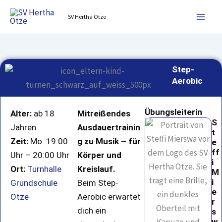
Zum
SV Hertha Otze
Inhalt
springen
Step-
Aerobic
Übungsleiterin
Alter:
ab 18
Mitreißendes
S
Jahren
Ausdauertrainin
t
Zeit:
Mo. 19:00
g zu Musik – für
e
ff
Uhr – 20:00 Uhr
Körper und
i
Ort:
Turnhalle
Kreislauf.
M
i
Grundschule
Beim Step-
e
Otze
Aerobic erwartet
r
dich ein
s
w