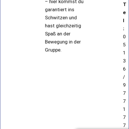
– hier kommst du
T
garantiert ins
e
Schwitzen und
l
hast gleichzeitig
:
Spaß an der
0
Bewegung in der
5
Gruppe.
1
3
6
/
9
7
7
1
7
7