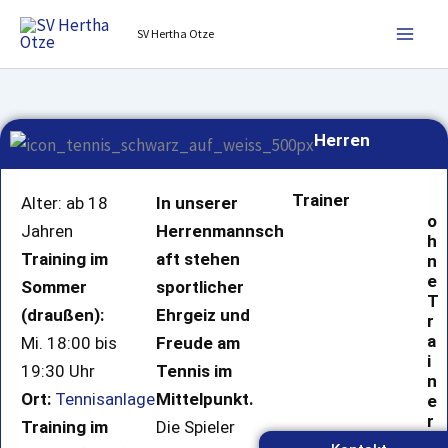
Zum
SV Hertha Otze
Inhalt
springen
Herren
Trainer
Alter: ab 18
In unserer
o
Jahren
Herrenmannsch
h
Training im
aft stehen
n
e
Sommer
sportlicher
T
(draußen):
Ehrgeiz und
r
a
Mi. 18:00 bis
Freude am
i
19:30 Uhr
Tennis im
n
Ort:
Tennisanlage
Mittelpunkt.
e
r
Training im
Die Spieler